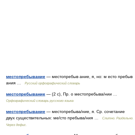
местопребывание
— местопребыв ание, я, но: м есто пребыв
ания …
Русский орфографический словарь
местопребывание
— (2 с), Пр. о местопребыва/нии …
Орфографический словарь русского языка
местопребывание
— местопребыва/ние, я. Ср. сочетание
двух существительных: ме/сто пребыва/ния …
Слитно. Раздельно.
Через дефис.