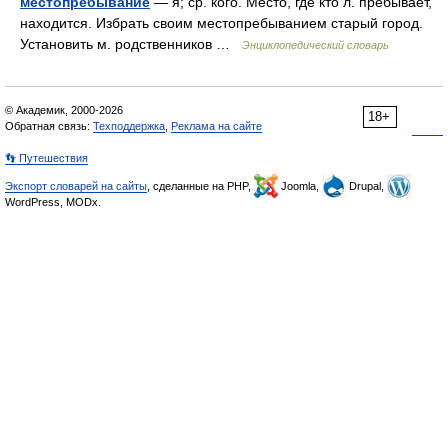
местопребывание
— я; ср. кого. Место, где кто л. пребывает,
находится. Избрать своим местопребыванием старый город.
Установить м. родственников …
Энциклопедический словарь
© Академик, 2000-2026
18+
Обратная связь:
Техподдержка
,
Реклама на сайте
👣 Путешествия
Экспорт словарей на сайты
, сделанные на PHP,
Joomla,
Drupal,
WordPress, MODx.