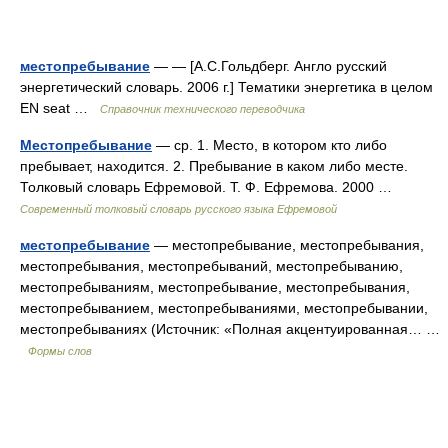
местопребывание
— — [А.С.Гольдберг. Англо русский
энергетический словарь. 2006 г.] Тематики энергетика в целом
EN seat …
Справочник технического переводчика
Местопребывание
— ср. 1. Место, в котором кто либо
пребывает, находится. 2. Пребывание в каком либо месте.
Толковый словарь Ефремовой. Т. Ф. Ефремова. 2000 …
Современный толковый словарь русского языка Ефремовой
местопребывание
— местопребывание, местопребывания,
местопребывания, местопребываний, местопребыванию,
местопребываниям, местопребывание, местопребывания,
местопребыванием, местопребываниями, местопребывании,
местопребываниях (Источник: «Полная акцентуированная… …
Формы слов